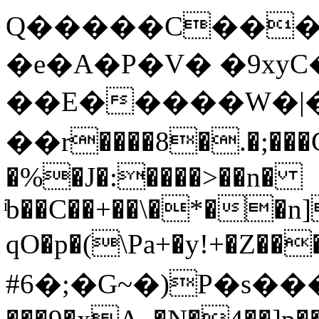
Q�����C����
�e�A�P�V� �9xy
��E�
����W�|
��r����8�.�;���
�%�J�:����>��n�
ͥb��C��+��\�*��n
qO�p�(\Pa+�y!+�Z��
#6�;�G~�)P�s