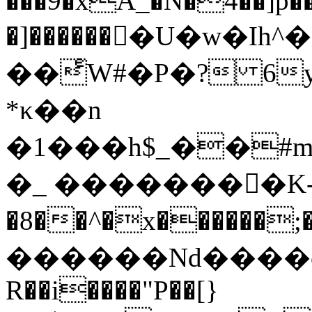
���9�xA_�N�4��]p��
�]������򊏀�U�w�
��ͤW#�P�? 6
*κ��n
�1���h$_��#m
�_ ��������K
�8��^�x������
������Nd����c�
R��i����"P��[}