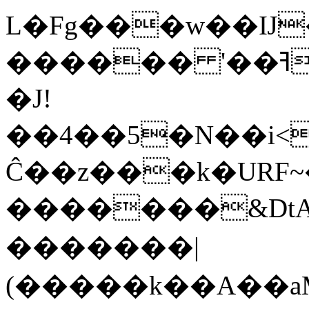
L�Fg���w��Ĳ�M���lM������U
������ '��ߔ��W��b�Ǡ¼�)1/
�J!
��4��5�N��i<
Ĉ��z���k�URF~�
�������&DtA
�������|
(�����k��A��aM