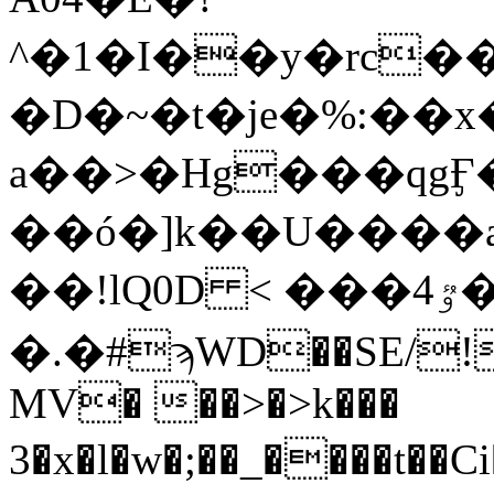
^�1�I��y�rc�
�D�~�t�je�%:��
a��>�Hg���qgӺ�8F��c�5
��ó�]k��U����a
��!lQ0D < ���ٷ4���T�7#{T
�.�#ϡWD��SE/!
MV� ��>�>k���
3�x�l�w�;��_����t��