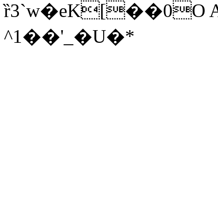
ȑ3`w�eK[��0O
^1��'_�U�*