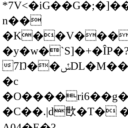
*7V<�iG��G�;�
n��
�K��V����
�y�w�`S]�+�ÎP�
7Ŋ��ݽDL�M��B�Nc�[m88�q;��N�f.���x�}
�c
�О����ri6��g�.�� /Lj"wn8
�C��.|d㰥�T� 
A04�E�?