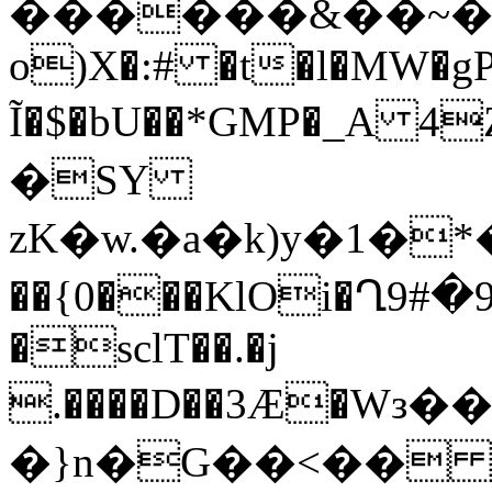
������&��~��
o)X�:# �t�l�MW�gP
Ĩ�$�bU��*GMP�_A 4Z���~'�P
�SY
zK�w.�a�k)y�1�*�zx�
��{0���KlOi�Ղ9#�9�`�Q��/joѺ��Pq
�sclT��.�j
.����D��3Ӕ�Wз
�}n�G��<��