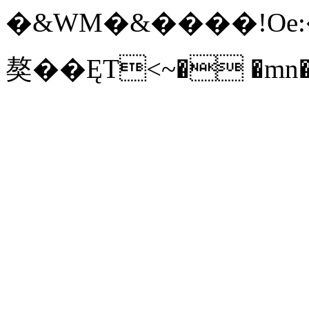
�&WM�&����!Oe:�d�Y