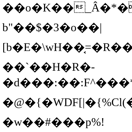
��o�K��_Â�*�����
b"��$�3�o� �|
[b�E�\wH��͔=�R��
��`��H�R�-
�d���:��:F^���*
�@�{�WDF[|�{%C
�w��#���p%!