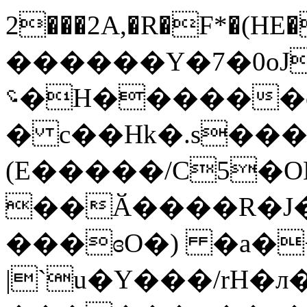
2���2A,�R�F*�(HE�H��ا���MJº
����
��Y�7�0oJ
؝�H������o;G01b�1�#�s{�9��|
� c��Hk�.s���
(E�����/C5�
��Ӑ����R�J�
���ɞO�) �a�+
|`u�Y���/rH�