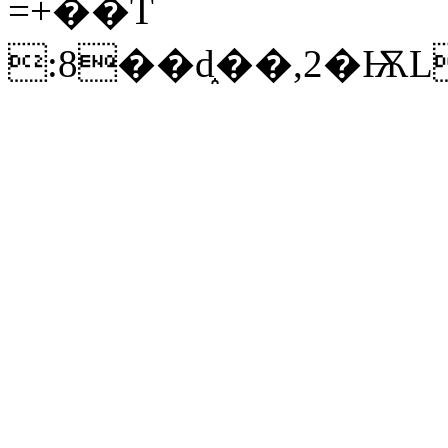
=+��T
:8��d֑��,2�ѬL