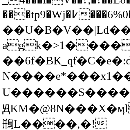
���tp9�Wj�߇���6%0�{ԃ�/
��U�B�V��|Ld��P
agk�>1����
��6f�BK_qƭ�C�e
N����e*���x1���s��r�8��ED����
U������S���
ԬKM�@8N���X�ӎlP
鵧L����,�!