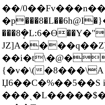
��/0��Fv���n��
�p���8�L��6h@I�}
���8ܱ�L:6�ϴ��Y�"
JZ]A����q��Z)
��i�t\�@�
{�v�\(�8���\
Џ6��C�%��5��S 
���ˏ�L�����$�