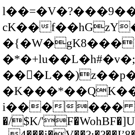
l��=�V�?���9�
cK��f��hGzY
�{�W�gK8���`
�*�+lu��L�h#�v
���L��)z��p�
�K���*��QK��
i������
�/$K/'F�WohBF�]U
_4���i�V��?;�?��Ľ