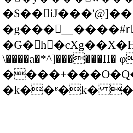
�$��iJ���'@]�
�g���__����#rٌ
�G�h�cXg��X�Ң
\����a�*^]������II� φ
����+���O�Q
�k��ʶ�k� �