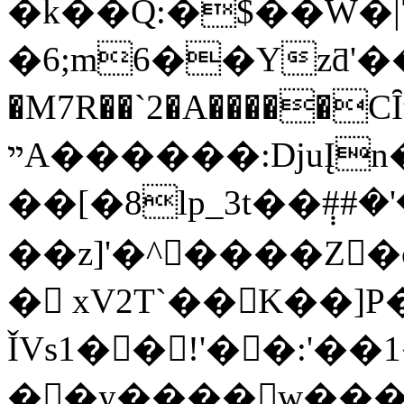
�k��Q:�$��W�|
�6;m6��Yzƌ'�
�M7R��`2�A�����CȊt
ײA������:DjuĮn�S�zo^�� �OǺy05?
��[�8lp_3t��݄##�
��z]'�^����Z
� xV2T`��K��]
ǏVs1�� !'��:'��1
��y����w���