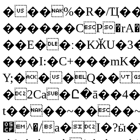
�
��%�R�/Ҵ��g
������СP�rA�
��E��ː�KӁU�3�
���I:�C+���mK�
Y;���Q�� 
�2Ca�Ը�ā��4
t����~����~�
׏^�/a�I�?ӹ�YMyxO����e