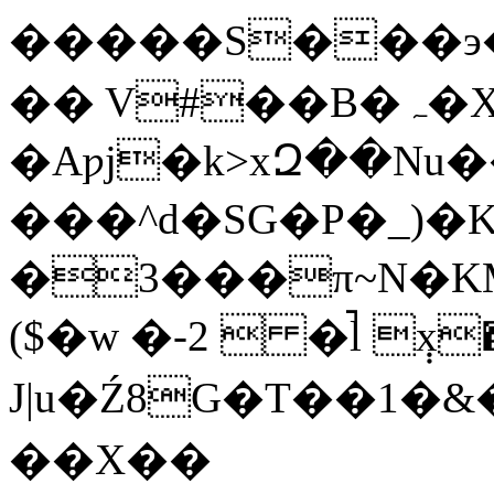
�����S���э�
�� V#��B�ہ�XD��A9[-
�Aƿj�k>xԶ��N
���^d�SG�P�_)�K
�3���π~N�K
($�w �-2  �̚l ݄x
J|u�Ź8G�T��1�
��X��