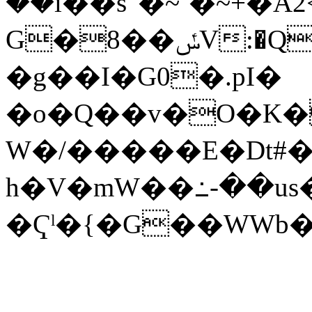
��i��s"�~`�~+�A
G�8��ݽV:�Q��U�8��y�a�nٱƱ�ՠ�B�P�.S����V(aE��H-,
�g��I�G0�.pI�
�o�Q��v�O�K�
W�/�����E�Dt#�
h�V�mW��߸-��us
�Ҁˡ�{�G��WWb�