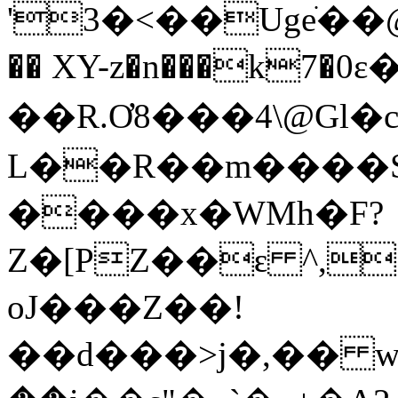
'3�<��Ugeֺ��@��
�� XY-z�n���k7�
��R.Ơ8���4\@Gl
L��R��m����S
����x�WMh�F?
Z�[PZ��ԑ ^,
oJ���Z��!
��d���>j�,�� wS