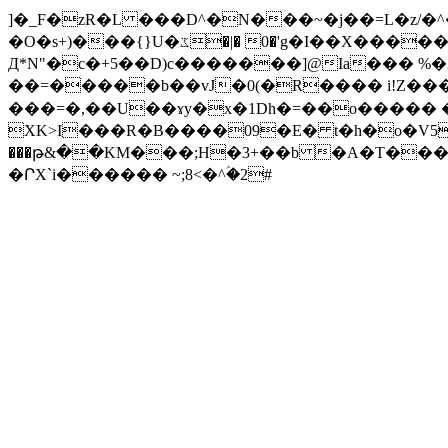
]�_F�zR�L ���D^�N���~�j��=L�z/�^�
�O�s+)���{}U�ػ�|� 0�'g�I��X������e�e2j�+��ق}B1^:3�|�[�p��+X��hh[��UtWl@o�3�m��;�/
Д*N"�c�+5��D)c�������]@Ia��� %�2تw��P�t�kB�DK����ʴk��L��p�S@�o�s���_%���=9��A��
��=�����b��vJ�0(�R���� i!Z�����=�.�j�;�ܫ�H�\/u�|G�a��聸��<���t
���=�,��U��ɤy�x�1Dh�=��o����� �
XK>I���R�B����09�E� t�h�o�V5� 
���թ&��KM���;H�3+��b �A�T�����@!!7,
�ՐX`i������ ~;8<�^ؑ�2#