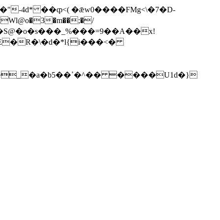
-4d* ��ȹ<( �ǣw0����FMg<\�7�D-
� ����U1d�}