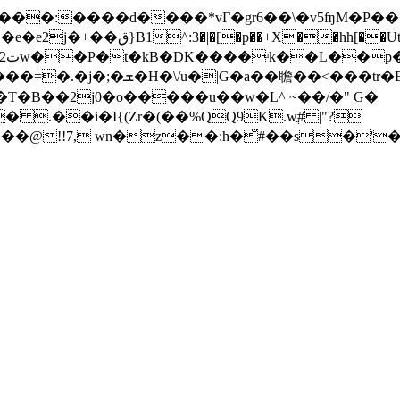
��:����d����*vГ�gr6��\�v5ʩM�P���"
x!
r�E�R�\�d�*l{i���<�
T�B��2j0�o�����u��w�L^ ~��/�" G�
.��i�I{(Zr�(��%QQ9K.wֲ# |"?
 wn�z��:h�̐#��s�'�_�a�b5��ߴ�^�