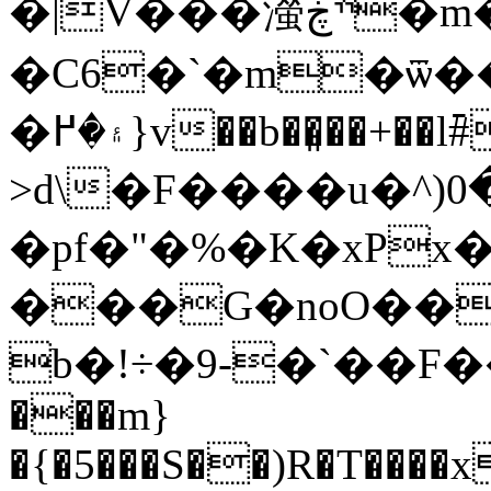
�|V���㶈ׯڿ�m�Z ��!
�C6�`�m�ѿ�
�۽�߂}v��b��͈��+��l߫#�=���.����O���5��bgs����I��D6�^8�S�40
>d\�F����u�^)0ڑ��� 5Z-
�pf�"�%�K�xPx
���G�noO��
b�!÷�9-�`��F����ޑ#kms
���m}
�{�5���S��)R�T����x