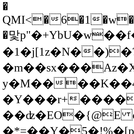
�
QMI<�6�1�w�L
�맟p"�+YbU�w��
�1�j[1z�N��)�?
�m��sx���Az�X�z
y�M����K��4
�Y���r+����
��ʣ�EO�{@E c�PQ�6
�*=��Y�5�!%�[