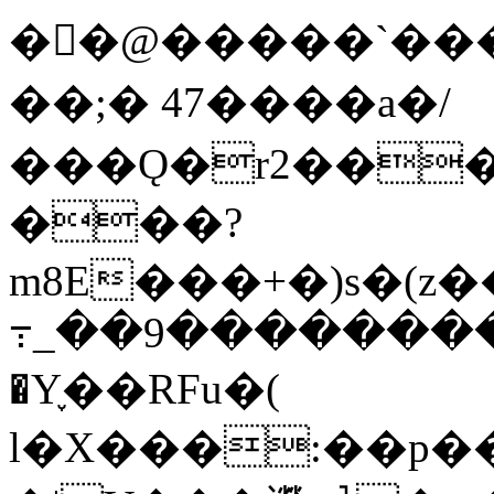
�񷹜�@�����`����
��;� 47����a�/
���Ǫ�r2���
���?
m8E���+�)s�(
߹_��9��������
�Y֢��RFu�(
l�X���:��p��