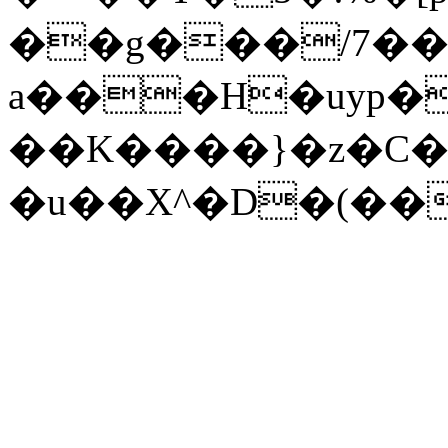
��g���/7��
a���H�uyp
��K����}�z�C�/
�u��X^�D�(��