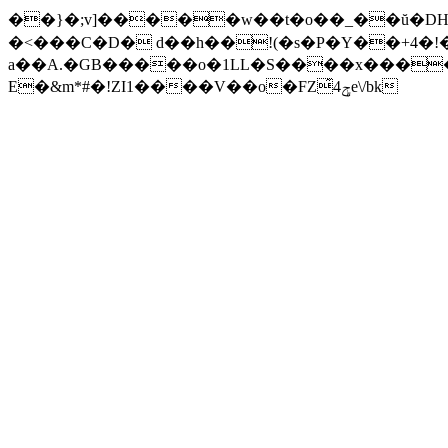
��}�;v]�����w��t�o��_��ŭ�DH|/�
�<���C�D� d��h��!(�s�P�Y��+4�!
a��A.�GB�����o�1LL�S����x����
E�&m*#�!ZI1����V��o�FZ͂4ݯe\/bk