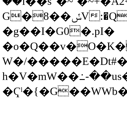
��i��s"�~`�~+�A
G�8��ݽV:�Q��U�8��y�a�nٱƱ�ՠ�B�P�.S����V(aE��H-,
�g��I�G0�.pI�
�o�Q��v�O�K�
W�/�����E�Dt#�
h�V�mW��߸-��us
�Ҁˡ�{�G��WWb�