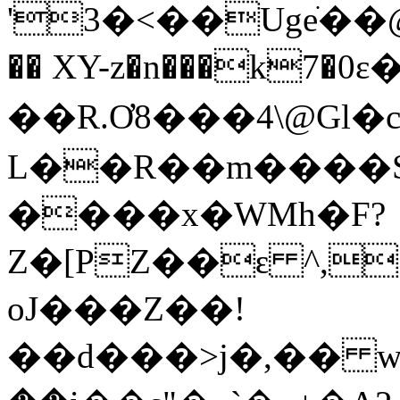
'3�<��Ugeֺ��@��
�� XY-z�n���k7�
��R.Ơ8���4\@Gl
L��R��m����S
����x�WMh�F?
Z�[PZ��ԑ ^,
oJ���Z��!
��d���>j�,�� wS