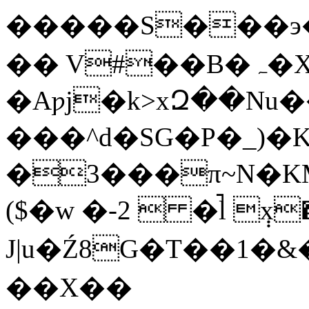
�����S���э�
�� V#��B�ہ�XD��A9[-
�Aƿj�k>xԶ��N
���^d�SG�P�_)�K
�3���π~N�K
($�w �-2  �̚l ݄x
J|u�Ź8G�T��1�
��X��