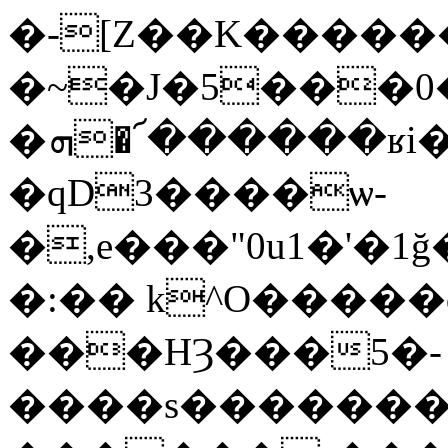
�-[Z��K������
�~�J�5���0�
�ܗ�՜������ʁi���^{UEm:w���~�:D7Wl�L�`�)����o�z��B�V�&�
�qD3����ѡ-
�,e���"0u1�'�
�:�� k^O�����
���HȜ���5�-
����s��������