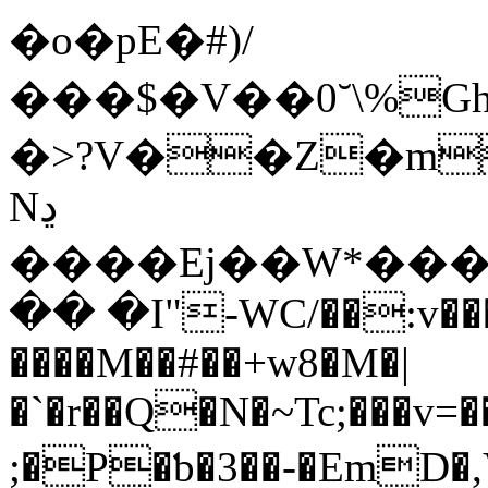
�o�pE�#)/
���$�V��0˘\%
�>?V��Z�m
Nڍ
����Ej��W*��
�� �I"-WC/��:v�
����M��#��+w8�M�|
�`�r��Q�N�~Tc;���v
;�P�ƅ�3��-�EmD