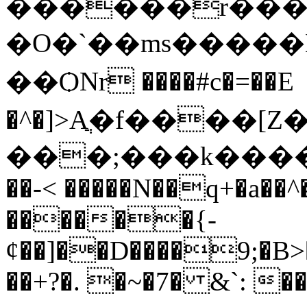
������r���:��D,��ƔO�']�||&>a�l
�O�`��ms�����
� �ѺNr ����#c�=��E
�^�]>Aֲ�f����[Z
���;���k����'�
��-< �����N��q+�a�
������{-
ȼ��]��D����9;�B>
��+?�. �~�7� &`: �