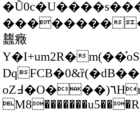
�Ũ0c�U����s���
����������
蠿癥
Y�I+um2R�m(��͐
DqFCB�0&ȑ(�dB�� 
oZ߃�O���)٦Hrj�lg�Q7�g�I����*��O���4gp�g0�|N�8�R@#��
M8�������u5���R