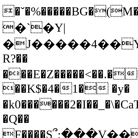
�ˇ�%�����BG�(
�`�Y|
�J�����4��Y�
R?��
��K$�4�1� �y�
�k0������2�I��_�\�CaTt�H��k
�Q��
F����S՞;���V�