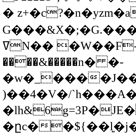
� z+�c?�n�yzm�
G���&X�;�G.���
ߜN�� �W��F- ٔ���:����
����&�����n� �-
�w�_����J����
)��4�V�/`h���A
�lh&6g=3P�JE
�ըc��${��l͍�j