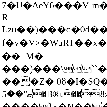
7�U�AeY6���V-m
R
Lzu��)���o�0d��7�e��z�,����8O
f�v�V>�WuRT��
��=M�
���)���\``�_3�k�ɛ�ޢ'Q+L۸
���Z� 0ȣ�I�SQ
ޏ"��5�B®t��8z��-ڂŻ���
����}5�N���