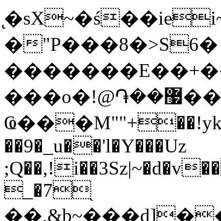
̨�sX~�ś��ie
�"P���8�>S6�
�������
E��+
���o�!@֏��޷��I�Rp|!
Ҩ���M""+��!yk/�
��9�_u��'l�Y���Uz
;Q��,!i��3Sz|~�d�v
_�7֖
��,&b~���d]�