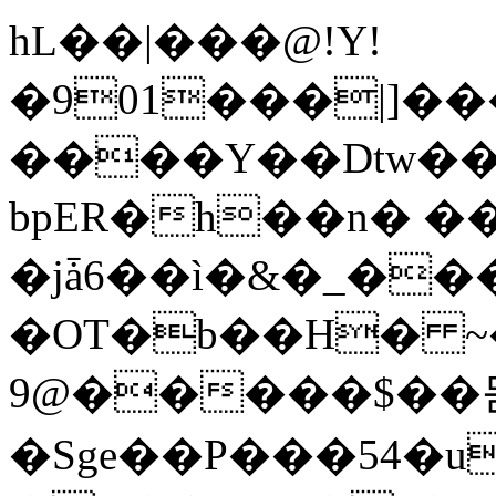
hL��|�
��@!Y!
�901���|]��
����Y��Dtw��
bpER�h��n� ��
�jǡ6��ì�&�_������
�OT�b��H� ~�
9@�����$��
�Sge��P���54�