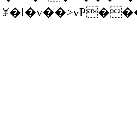
ꉃ�l�v��>vP��