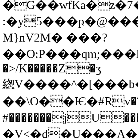
�G��wfKa�z�7
:�y5���ҏ�@��
M}nV2Μ� ���?
��O:P���qm;���DW�aaڴ�\�_����@��ad����T
�>/K�����Z�ӡ
緫V����^�[���
��\O��Ѥ�#Rv�
#�������jU������G>]��X��40O�ڨ,C�����.�J�n�j:�
�V<�d�U���A�