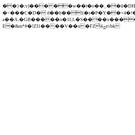
��}�;v]�����w��t�o��_��ŭ�DH|/�
�<���C�D� d��h��!(�s�P�Y��+4�!
a��A.�GB�����o�1LL�S����x����
E�&m*#�!ZI1����V��o�FZ͂4ݯe\/bk